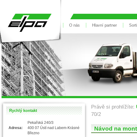
Vše pro dům &
O nás
Hlavní partner
Sort
Právě si prohlížíte:
Rychlý kontakt
70/2
Pekařská 240/3
Návod na montá
Adresa:
400 07 Ústí nad Labem-Krásné
Březno