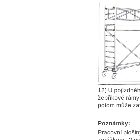
12) U pojízdnéh
žebříkové rámy 
potom může zavě
Poznámky:
Pracovní plošiny
zarážkami, 2 p