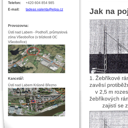
Telefon:
+420 604 854 985
Jak na poj
E-mail:
tadeas.valenta@elpa.cz
Provozovna:
Ústí nad Labem - Podhoří, průmyslová
zóna Všeobořice (v blízkosti OC
Všeobořice)
1. Žebříkové r
Kancelář:
zavěsí protiběž
Ústí nad Labem Krásné Březno
v 2,5 m rozest
žebř
zajistí se zaj