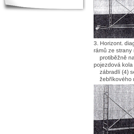
3. Horizont. d
rámů ze strany
protiběžně n
pojezdová kola 
zábradlí (4) s
žebříkového 