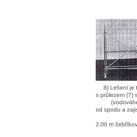
8) Lešení je t
s průlezem (7) 
(vodováho
od spodu a zajis
pojist
2,00 m žebříko
rá