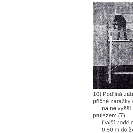
10) Podílná zá
příčné zarážky 
na nejvyšší 
průlezem (7).
Další podélné z
0,50 m do žeb